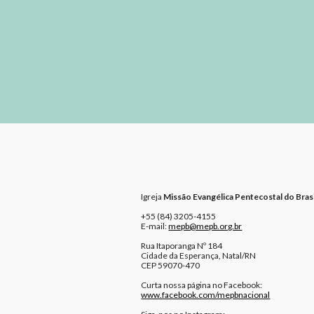
Igreja
Missão Evangélica Pentecostal do Brasi
+55 (84) 3205-4155
E-mail:
mepb@mepb.org.br
Rua Itaporanga Nº 184
Cidade da Esperança, Natal/RN
CEP 59070-470
Curta nossa página no Facebook:
www.facebook.com/mepbnacional