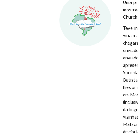
Uma pro
mostrad
Church 
Teve in
viriam
chegar
enviado
enviado
aprese
Socied
Batista
lhes um
em Man
(inclus
da líng
vizinha
Matson 
discipu