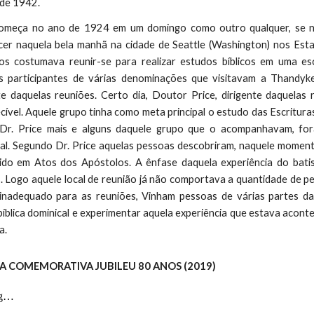
 de 1942.
omeça no ano de 1924 em um domingo como outro qualquer, se não
cer naquela bela manhã na cidade de Seattle (Washington) nos Est
sos costumava reunir-se para realizar estudos bíblicos em uma e
s participantes de várias denominações que visitavam a Thandyk
te daquelas reuniões. Certo dia, Doutor Price, dirigente daquelas
cível. Aquele grupo tinha como meta principal o estudo das Escrituras
Dr. Price mais e alguns daquele grupo que o acompanhavam, fo
ual. Segundo Dr. Price aquelas pessoas descobriram, naquele moment
ido em Atos dos Apóstolos. A ênfase daquela experiência do bat
. Logo aquele local de reunião já não comportava a quantidade de p
inadequado para as reuniões, Vinham pessoas de várias partes da
bíblica dominical e experimentar aquela experiência que estava aco
a.
TA COMEMORATIVA JUBILEU 80 ANOS (2019)