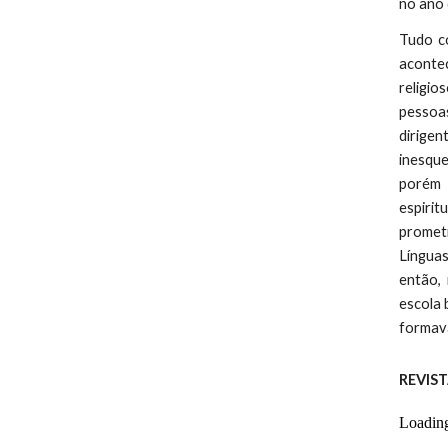
no ano
Tudo c
aconte
religio
pessoa
dirigen
inesque
porém 
espirit
promet
Línguas
então, 
escola 
formav
REVIS