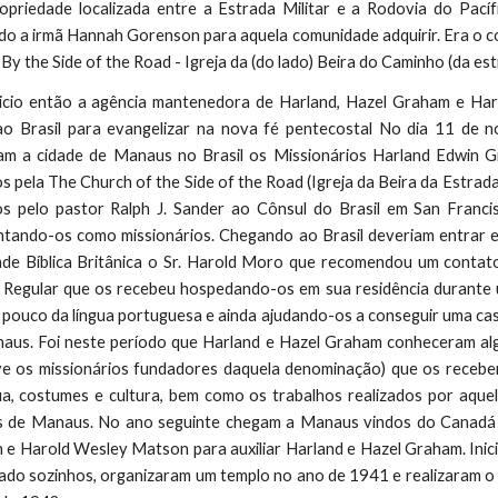
priedade localizada entre a Estrada Militar e a Rodovia do Pacíf
o a irmã Hannah Gorenson para aquela comunidade adquirir. Era o 
By the Side of the Road - Igreja da (do lado) Beira d
o Caminho (da e
st
icio então a agência mantenedora de Harland, Hazel Graham e Har
 ao Brasil para evangelizar na nova fé pentecostal No dia 11 d
am a cidade de Manaus no Brasil os Missionários Harland Edwin 
s pela The Church of the Side of the Road (Igreja da Beira da Estrad
s pelo pastor Ralph J. Sander ao Cônsul do Brasil em San Francisc
ntando-os como missionários. Chegando ao Brasil deveriam entrar 
ade Bíblica Britânica o Sr. Harold Moro que recomendou um contat
 Regular que os recebeu hospedando-os em sua residência durante 
 pouco da língua portuguesa e ainda ajudando-os a conseguir uma ca
aus. Foi neste período que Harland e Hazel Graham conheceram a
ive os missionários fundadores daquela denominação) que os recebe
ua, costumes e cultura, bem como os trabalhos realizados por aque
s de Manaus. No ano seguinte chegam a Manaus vindos do Canadá o
e Harold Wesley Matson para auxiliar Harland e Hazel Graham. Inic
lado sozinhos, organizaram um templo no ano de 1941 e realizaram o 