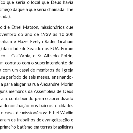
ico que seria o local que Deus havia
começo daquela que seria chamada The
rada)
.
old e Ethel Matson, missionários que
e novembro do ano de 1939 às 10:30h
Graham e Hazel Evelyn Rader Graham
a) da cidade de Seattle nos EUA. Foram
o – Califórnia, o Sr. Alfredo Polzin,
em contato com o superintendente da
o com um casal de membros da Igreja
um período de seis meses, ensinando-
sa para alugar na rua Alexandre Morim
lguns membros da Assembléia de Deus
ram, contribuindo para o aprendizado
la denominação nos bairros e cidades
 casal de missionários: Ethel Wadlin
iaram os trabalhos de evangelização e
primeiro batismo em terras brasileiras