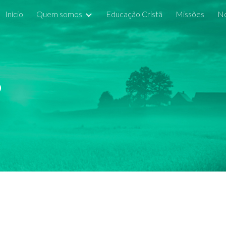
Início
Quem somos
Educação Cristã
Missões
No
ip to main content
Skip to navigat
o