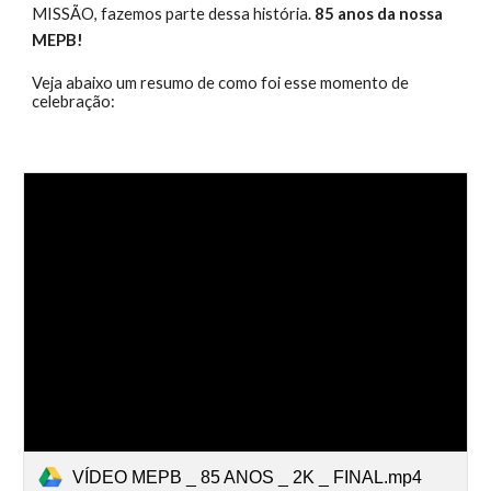
MISSÃO, fazemos parte dessa história.
8
5
anos da nossa
MEPB!
Veja abaixo um
resumo de como fo
i
esse momento de
celebração:
VÍDEO MEPB _ 85 ANOS _ 2K _ FINAL.mp4