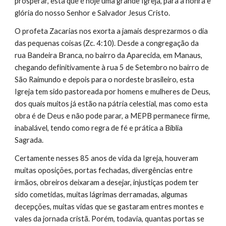
prosperar, esta que é hoje uma grande Igreja, para a honra e
glória do nosso Senhor e Salvador Jesus Cristo.
O profeta Zacarias nos exorta a jamais desprezarmos o dia
das pequenas coisas (Zc. 4:10). Desde a congregação da
rua Bandeira Branca, no bairro da Aparecida, em Manaus,
chegando definitivamente à rua 5 de Setembro no bairro de
São Raimundo e depois para o nordeste brasileiro, esta
Igreja tem sido pastoreada por homens e mulheres de Deus,
dos quais muitos já estão na pátria celestial, mas como esta
obra é de Deus e não pode parar, a MEPB permanece firme,
inabalável, tendo como regra de fé e prática a Bíblia
Sagrada.
Certamente nesses 85 anos de vida da Igreja, houveram
muitas oposições, portas fechadas, divergências entre
irmãos, obreiros deixaram a desejar, injustiças podem ter
sido cometidas, muitas lágrimas derramadas, algumas
decepções, muitas vidas que se gastaram entres montes e
vales da jornada cristã. Porém, todavia, quantas portas se