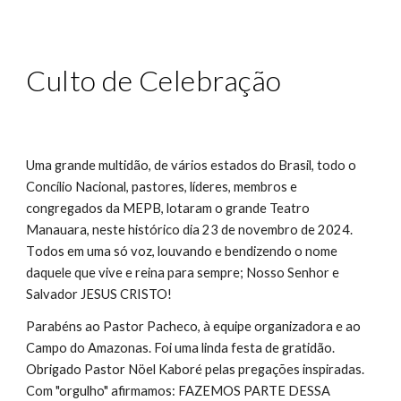
Culto de Celebração
Uma grande multidão, d
e
vários estados do Brasil, todo o
Concílio Nacional, pastores, líderes, membros e
congregados da MEPB, lotaram o grande Teatro
Manauara, neste histórico dia 2
3
de novembro de 20
24
.
T
odos em uma só voz, louvando e bendizendo o nome
daquele que vive e reina para sempre; Nosso Senhor e
Salvador JESUS CRISTO!
Parabéns ao Pastor Pacheco
, à equipe organizadora e
ao
Campo do Amazonas. Foi uma linda festa de gratidão.
Obrigado Pastor N
öel Kaboré
pelas pregações inspiradas.
Com "orgulho" afirmamos
:
FAZEMOS PARTE DESSA