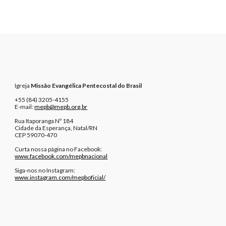
Igreja
Missão Evangélica Pentecostal do Brasil
+55 (84) 3205-4155
E-mail:
mepb@mepb.org.br
Rua Itaporanga Nº 184
Cidade da Esperança, Natal/RN
CEP 59070-470
Curta nossa página no Facebook:
www.facebook.com/mepbnacional
Siga-nos
no Instagram:
www.instagram.com/mepboficial/